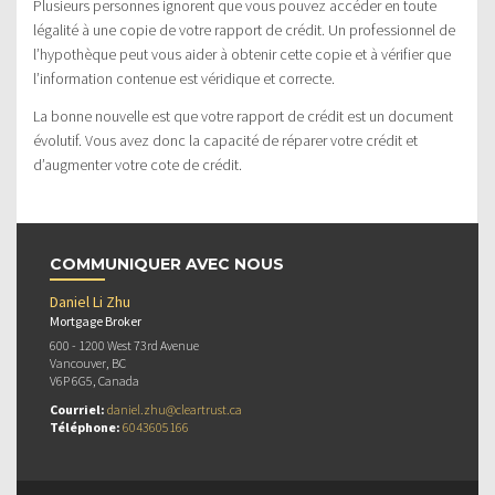
Plusieurs personnes ignorent que vous pouvez accéder en toute
légalité à une copie de votre rapport de crédit. Un professionnel de
l’hypothèque peut vous aider à obtenir cette copie et à vérifier que
l’information contenue est véridique et correcte.
La bonne nouvelle est que votre rapport de crédit est un document
évolutif. Vous avez donc la capacité de réparer votre crédit et
d’augmenter votre cote de crédit.
COMMUNIQUER AVEC NOUS
Daniel Li Zhu
Mortgage Broker
600 - 1200 West 73rd Avenue
Vancouver, BC
V6P 6G5, Canada
Courriel:
daniel.zhu@cleartrust.ca
Téléphone:
6043605166