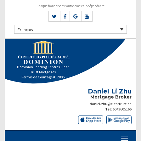
Chaque franchise est autonome et indépendante
Français
Dominion Lending Centres Clear
Trust Mortgages
Permis de Courtage #12806
Daniel Li Zhu
Mortgage Broker
daniel.zhu@cleartrust.ca
Tel:
6043605166