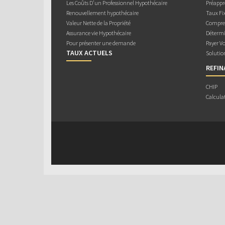
Les Coûts D’un Professionnel Hypothécaire
Préappr
Renouvellement hypothécaire
Taux Fix
Valeur Nette de la Propriété
Compren
Assurance vie Hypothécaire
Détermi
Pour présenter une demande
Payer V
TAUX ACTUELS
Solutio
REFI
CHIP
Calcula