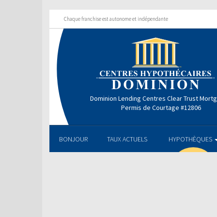
Chaque franchise est autonome et indépendante
Dominion Lending Centres Clear Trust Mort
Permis de Courtage #12806
BONJOUR
TAUX ACTUELS
HYPOTHÈQUES