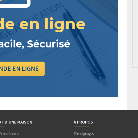
e en ligne
acile, Sécurisé
DE EN LIGNE
AT D’UNE MAISON
À PROPOS
 Achat Aperçu
Témoignages