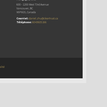
600 - 1200 West 73rd Avenue
Vancouver, BC
V6P 6G5, Canada
Courriel:
daniel.zhu@cleartrust.ca
Téléphone:
6043605166
alité