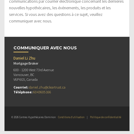
communications par courrier électronique concernant les dernières
nouvelles hypothécaires, les événements, les produits et les
services. Si vous avez des questions à ce sujet, veuillez
communiquer avec nous.
COMMUNIQUER AVEC NOUS
Daniel Li Zhu
Mortgage Broker
600 - 1200 West 73rd Avenue
Vancouver, BC
V6P 6G5, Canada
Courriel:
daniel.zhu@cleartrust.ca
Téléphone:
6043605166
© 2026 Centres Hypothécaires Dominion
Conditions d’utilisation
|
Politique de confidentialité