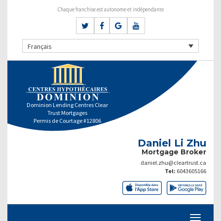
Chaque franchise est autonome et indépendante
Français
Dominion Lending Centres Clear
Trust Mortgages
Permis de Courtage #12806
Daniel Li Zhu
Mortgage Broker
daniel.zhu@cleartrust.ca
Tel:
6043605166