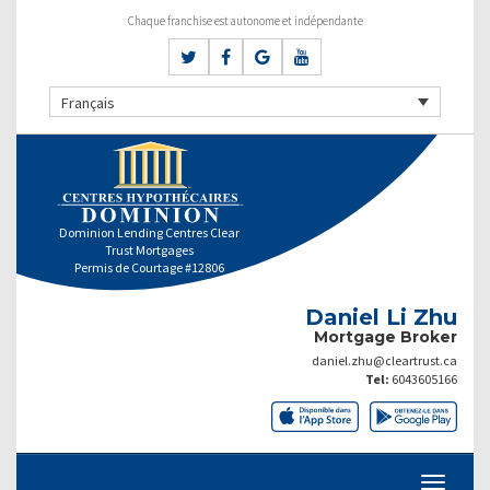
Chaque franchise est autonome et indépendante
Français
Dominion Lending Centres Clear
Trust Mortgages
Permis de Courtage #12806
Daniel Li Zhu
Mortgage Broker
daniel.zhu@cleartrust.ca
Tel:
6043605166