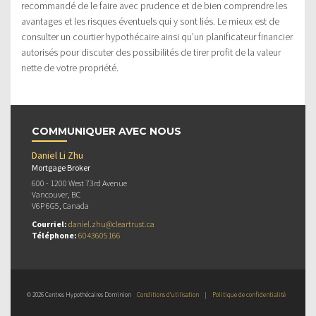
recommandé de le faire avec prudence et de bien comprendre les
avantages et les risques éventuels qui y sont liés. Le mieux est de
consulter un courtier hypothécaire ainsi qu’un planificateur financier
autorisés pour discuter des possibilités de tirer profit de la valeur
nette de votre propriété.
COMMUNIQUER AVEC NOUS
Daniel Li Zhu
Mortgage Broker
600 - 1200 West 73rd Avenue
Vancouver, BC
V6P 6G5, Canada
Courriel:
daniel.zhu@cleartrust.ca
Téléphone:
6043605166
© 2026 Centres Hypothécaires Dominion
Conditions d’utilisation
|
Politique de confidentialité